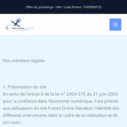
Aller
Offre du printemps -10% ! Code Promo : FDEPRINT25
au
contenu
Nos mentions légales
1. Présentation du site
En vertu de l'article 6 de la loi n° 2004-575 du 21 juin 2004
pour la confiance dans l'économie numérique, il est précisé
aux utilisateurs du site France Drone Elevation l'identité des
différents intervenants dans le cadre de sa réalisation et de
son suivi :