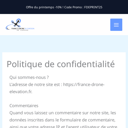
Aller
Offre du printemps -10% ! Code Promo : FDEPRINT25
au
contenu
Politique de confidentialité
Qui sommes-nous ?
L’adresse de notre site est : https://france-drone-
elevation.fr.
Commentaires
Quand vous laissez un commentaire sur notre site, les
données inscrites dans le formulaire de commentaire,
ainsi que votre adresse IP et l’agent utilisateur de votre