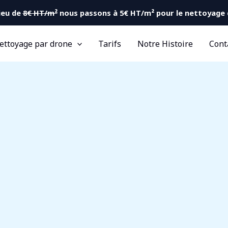
lieu de
8€ HT/m²
nous passons à 5€ HT/m² pour le nettoyage d
ettoyage par drone
Tarifs
Notre Histoire
Cont