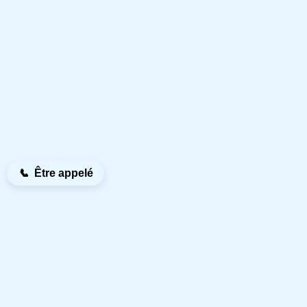
📞
Être appelé